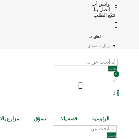
واتس أب
إتصل بنا
| تتبّع الطلب
English
ريال سعودي
P
r
بحث
o
0
d
u
c
0
t
s
s
e
a
الرئيسية
قصة يالا
تسوّق
مزارع يالا
r
P
c
r
h
بحث
o