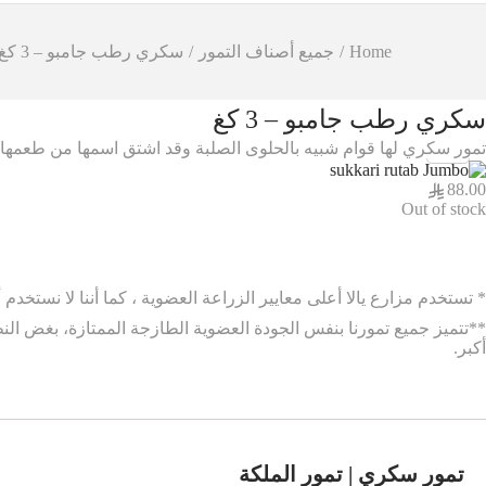
d
u
Home
/
جميع أصناف التمور
/
سكري رطب جامبو – 3 كغ
c
t
s
سكري رطب جامبو – 3 كغ
s
e
تمور سكري لها قوام شبيه بالحلوى الصلبة وقد اشتق اسمها من طعمها ا
a
r
88.00
c
Out of stock
h
* تستخدم مزارع يالا أعلى معايير الزراعة العضوية ، كما أننا لا نستخدم 
أكبر.
تمور سكري | تمور الملكة