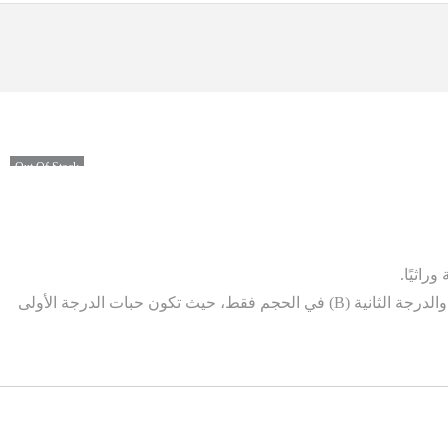
Out Of Stock
راثيًا.
**تتميز جميع تمورنا بنفس الجودة العضوية الطازجة الممتازة، بغض النظر عن درجتها. يكمن الاختلاف الوحيد بين التمور من الدرجة الأولى (A) والدرجة الثانية (B) في الحجم فقط، حيث تكون حبات الدرجة الأولى