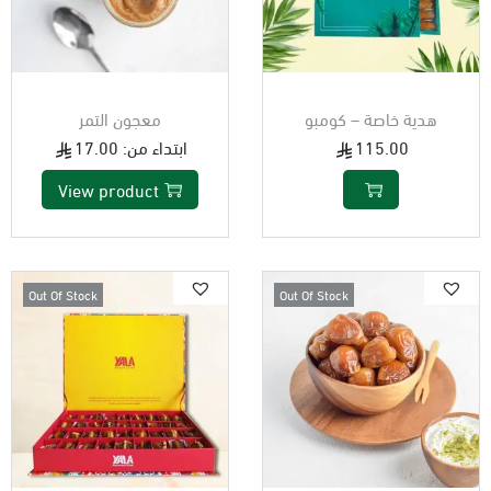
هدية خاصة – كومبو
معجون التمر
115.00
ابتداء من:
17.00
View product
Out Of Stock
Out Of Stock