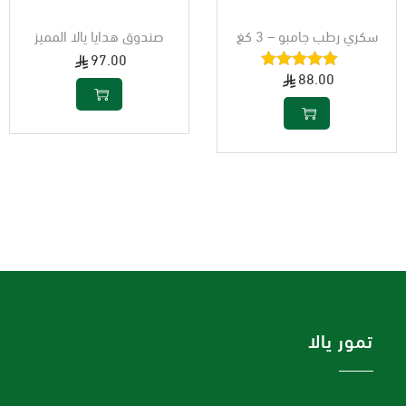
سكري رطب جامبو – 3 كغ
صندوق هدايا يالا المميز
97.00
88.00
تمور يالا